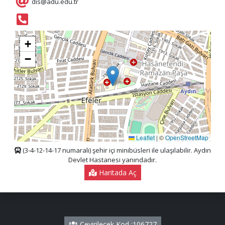
dis@adu.edu.tr
+
−
Leaflet
|
©
OpenStreetMap
(3-4-12-14-17 numaralı) şehir içi minibüsleri ile ulaşılabilir. Aydın
Devlet Hastanesi yanındadır.
Haritada Aç
Çevirilecek Kod :106727