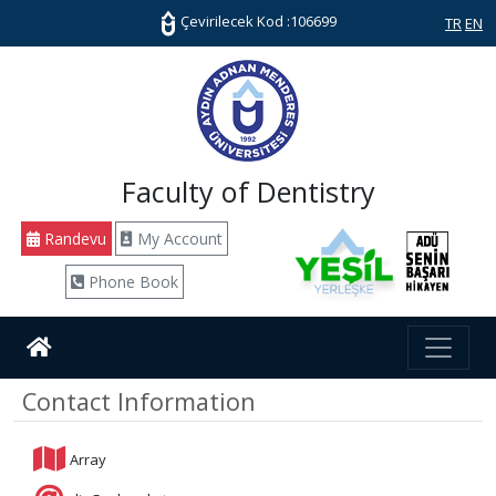
Çevirilecek Kod :106699
TR
EN
Faculty of Dentistry
Randevu
My Account
Phone Book
Contact Information
Array