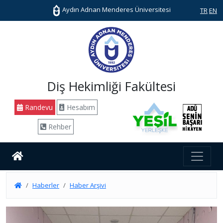
Aydın Adnan Menderes Üniversitesi
TR
EN
Diş Hekimliği Fakültesi
Randevu
Hesabım
Rehber
Haberler
Haber Arşivi