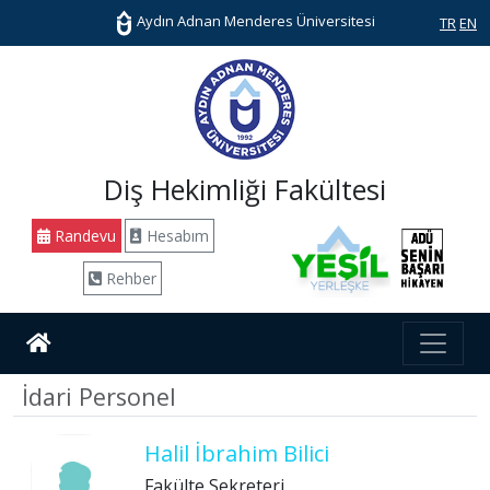
Aydın Adnan Menderes Üniversitesi
TR
EN
Diş Hekimliği Fakültesi
Randevu
Hesabım
Rehber
İdari Personel
Halil İbrahim Bilici
Fakülte Sekreteri