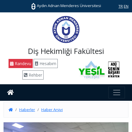
Aydın Adnan Menderes Üniversitesi
TR
EN
Diş Hekimliği Fakültesi
Randevu
Hesabım
Rehber
Haberler
Haber Arşivi