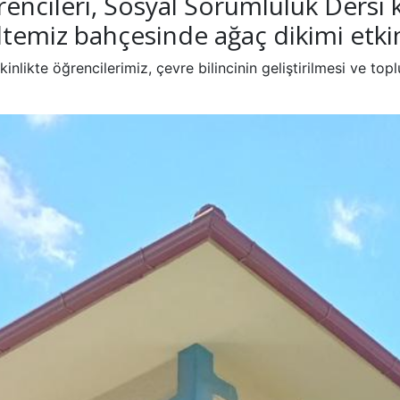
öğrencileri, Sosyal Sorumluluk Ders
ltemiz bahçesinde ağaç dikimi etkinl
nlikte öğrencilerimiz, çevre bilincinin geliştirilmesi ve topl