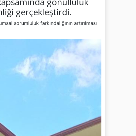
i kapsamında gönüllülük
iği gerçekleştirdi.
umsal sorumluluk farkındalığının artırılması