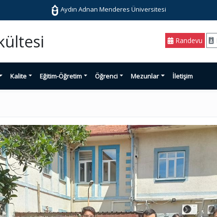
Aydın Adnan Menderes Üniversitesi
kültesi
Randevu
Kalite
Eğitim-Öğretim
Öğrenci
Mezunlar
İletişim