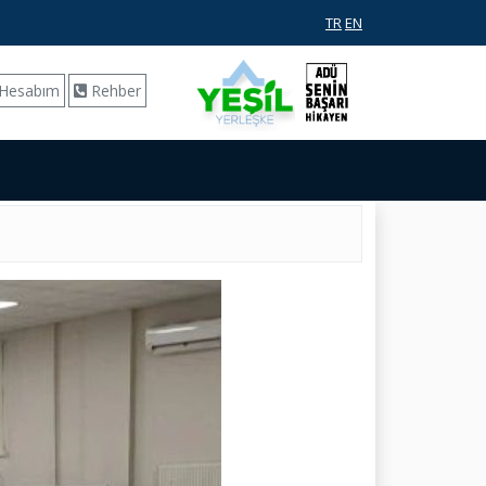
TR
EN
Hesabım
Rehber