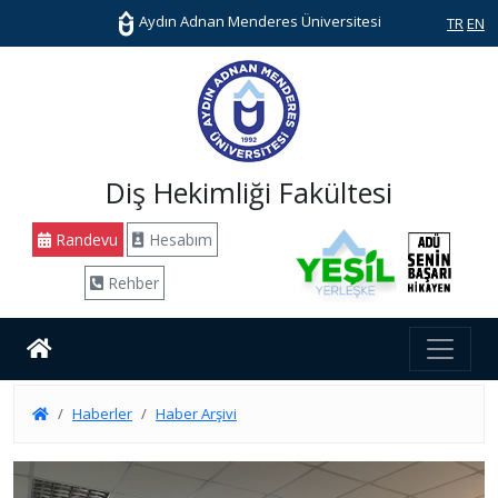
Aydın Adnan Menderes Üniversitesi
TR
EN
Diş Hekimliği Fakültesi
Randevu
Hesabım
Rehber
Haberler
Haber Arşivi