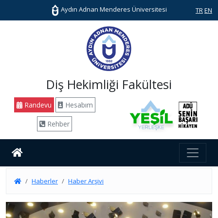
Aydın Adnan Menderes Üniversitesi
TR
EN
Diş Hekimliği Fakültesi
Randevu
Hesabım
Rehber
Haberler
Haber Arşivi