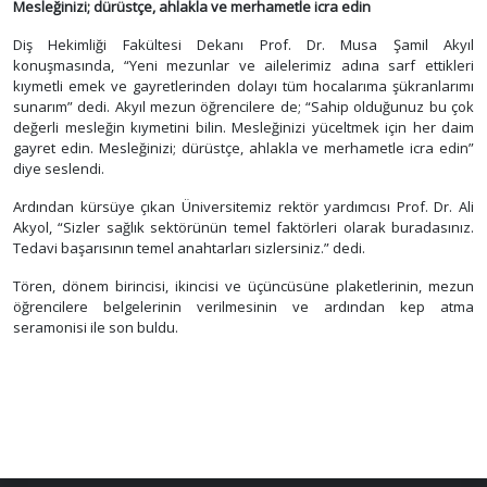
Mesleğinizi; dürüstçe, ahlakla ve merhametle icra edin
Diş Hekimliği Fakültesi Dekanı Prof. Dr. Musa Şamil Akyıl
konuşmasında, “
Yeni mezunlar ve ailelerimiz adına sarf ettikleri
kıymetli emek ve gayretlerinden dolayı tüm hocalarıma şükranlarımı
sunarım” dedi. Akyıl mezun öğrencilere de; “Sahip olduğunuz bu çok
değerli mesleğin kıymetini bilin. Mesleğinizi yüceltmek için her daim
gayret edin. Mesleğinizi; dürüstçe, ahlakla ve merhametle icra edin”
diye seslendi.
Ardından kürsüye çıkan Üniversitemiz rektör yardımcısı Prof. Dr. Ali
Akyol, “Sizler sağlık sektörünün temel faktörleri olarak buradasınız.
Tedavi başarısının temel anahtarları sizlersiniz.” dedi.
Tören, dönem birincisi, ikincisi ve üçüncüsüne plaketlerinin, mezun
öğrencilere belgelerinin verilmesinin ve ardından kep atma
seramonisi ile son buldu.