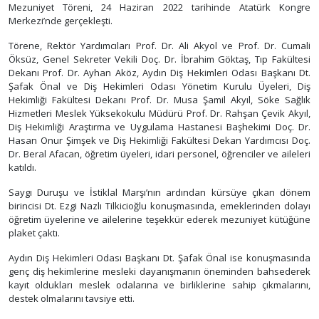
Mezuniyet Töreni, 24 Haziran 2022 tarihinde Atatürk Kongre
Merkezi’nde gerçekleşti.
Törene, Rektör Yardımcıları Prof. Dr. Ali Akyol ve Prof. Dr. Cumali
Öksüz, Genel Sekreter Vekili Doç. Dr. İbrahim Göktaş, Tıp Fakültesi
Dekanı Prof. Dr. Ayhan Aköz, Aydın Diş Hekimleri Odası Başkanı Dt.
Şafak Önal ve Diş Hekimleri Odası Yönetim Kurulu Üyeleri, Diş
Hekimliği Fakültesi Dekanı Prof. Dr. Musa Şamil Akyıl, Söke Sağlık
Hizmetleri Meslek Yüksekokulu Müdürü Prof. Dr. Rahşan Çevik Akyıl,
Diş Hekimliği Araştırma ve Uygulama Hastanesi Başhekimi Doç. Dr.
Hasan Onur Şimşek ve Diş Hekimliği Fakültesi Dekan Yardımcısı Doç.
Dr. Beral Afacan, öğretim üyeleri, idari personel, öğrenciler ve aileleri
katıldı.
Saygı Duruşu ve İstiklal Marşı’nın ardından kürsüye çıkan dönem
birincisi Dt. Ezgi Nazlı Tilkicioğlu konuşmasında, emeklerinden dolayı
öğretim üyelerine ve ailelerine teşekkür ederek mezuniyet kütüğüne
plaket çaktı.
Aydın Diş Hekimleri Odası Başkanı Dt. Şafak Önal ise konuşmasında
genç diş hekimlerine mesleki dayanışmanın öneminden bahsederek
kayıt oldukları meslek odalarına ve birliklerine sahip çıkmalarını,
destek olmalarını tavsiye etti.